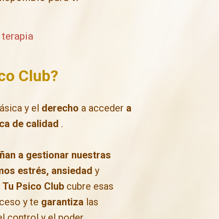
a
terapia
ico Club?
ásica y el
derecho
a acceder
a
ca de calidad
.
ñan a gestionar nuestras
mos estrés, ansiedad
y
.
Tu Psico Club
cubre esas
ceso y te
garantiza
las
l control y el poder.