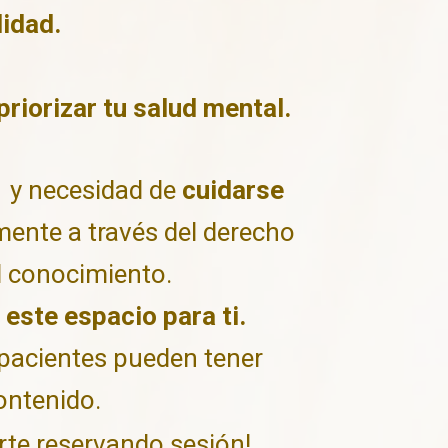
lidad.
riorizar tu salud mental.
a
y necesidad de
cuidarse
ente a través del derecho
el conocimiento.
 este espacio para ti.
pacientes pueden tener
ontenido.
rte reservando sesión!