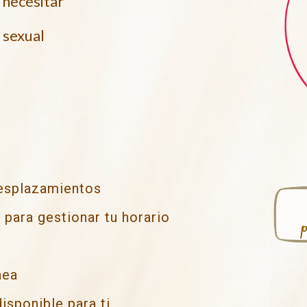
o necesitar
 sexual
desplazamientos
d para gestionar tu horario
nea
isponible para ti